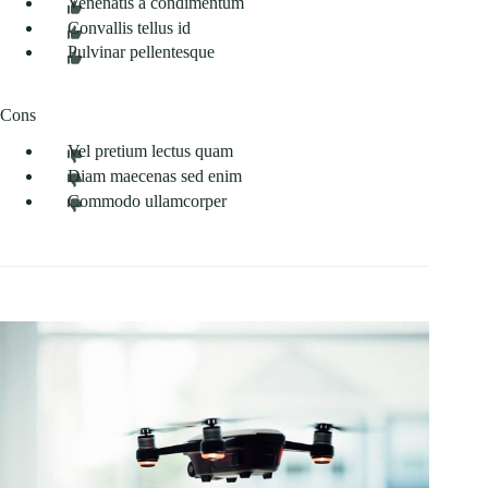
Venenatis a condimentum
Convallis tellus id
Pulvinar pellentesque
Cons
Vel pretium lectus quam
Diam maecenas sed enim
Commodo ullamcorper