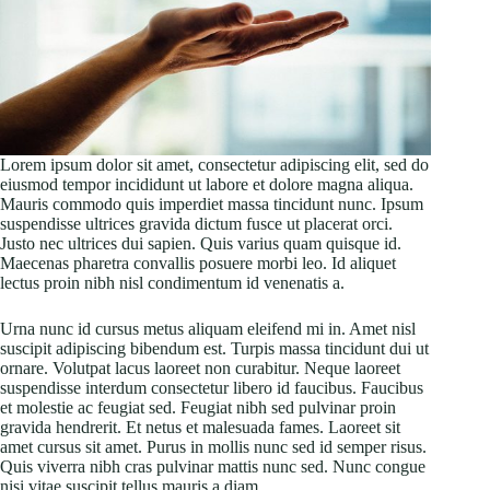
Lorem ipsum dolor sit amet, consectetur adipiscing elit, sed do
eiusmod tempor incididunt ut labore et dolore magna aliqua.
Mauris commodo quis imperdiet massa tincidunt nunc. Ipsum
suspendisse ultrices gravida dictum fusce ut placerat orci.
Justo nec ultrices dui sapien. Quis varius quam quisque id.
Maecenas pharetra convallis posuere morbi leo. Id aliquet
lectus proin nibh nisl condimentum id venenatis a.
Urna nunc id cursus metus aliquam eleifend mi in. Amet nisl
suscipit adipiscing bibendum est. Turpis massa tincidunt dui ut
ornare. Volutpat lacus laoreet non curabitur. Neque laoreet
suspendisse interdum consectetur libero id faucibus. Faucibus
et molestie ac feugiat sed. Feugiat nibh sed pulvinar proin
gravida hendrerit. Et netus et malesuada fames. Laoreet sit
amet cursus sit amet. Purus in mollis nunc sed id semper risus.
Quis viverra nibh cras pulvinar mattis nunc sed. Nunc congue
nisi vitae suscipit tellus mauris a diam.