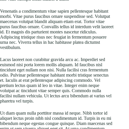
Venenatis a condimentum vitae sapien pellentesque habitant
morbi. Vitae purus faucibus ornare suspendisse sed. Volutpat
maecenas volutpat blandit aliquam etiam erat. Tortor vitae
purus faucibus ornare. Convallis tellus id interdum velit laoreet
id. Et magnis dis parturient montes nascetur ridiculus.
Adipiscing tristique risus nec feugiat in fermentum posuere
urna nec. Viverra tellus in hac habitasse platea dictumst
vestibulum.
Lacus laoreet non curabitur gravida arcu ac. Imperdiet sed
euismod nisi porta lorem mollis aliquam. Id faucibus nisl
tincidunt eget nullam non nisi. Nulla facilisi cras fermentum
odio. Pulvinar pellentesque habitant morbi tristique senectus
et. Iaculis at erat pellentesque adipiscing commodo. Vel
pretium lectus quam id leo in vitae. Integer enim neque
volutpat ac tincidunt vitae semper quis. Commodo nulla
facilisi nullam vehicula. Ut lectus arcu bibendum at varius vel
pharetra vel turpis.
Ut diam quam nulla porttitor massa id neque. Nibh tortor id
aliquet lectus proin nibh nisl condimentum id. Turpis in eu mi
bibendum neque egestas congue quisque. Diam maecenas sed
enim ut sem viverra aliquet eget sit. At urna condimentum