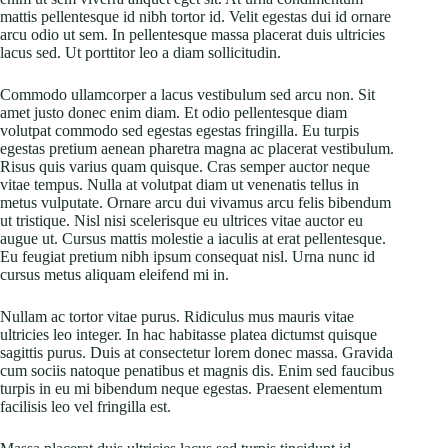
mattis pellentesque id nibh tortor id. Velit egestas dui id ornare
arcu odio ut sem. In pellentesque massa placerat duis ultricies
lacus sed. Ut porttitor leo a diam sollicitudin.
Commodo ullamcorper a lacus vestibulum sed arcu non. Sit
amet justo donec enim diam. Et odio pellentesque diam
volutpat commodo sed egestas egestas fringilla. Eu turpis
egestas pretium aenean pharetra magna ac placerat vestibulum.
Risus quis varius quam quisque. Cras semper auctor neque
vitae tempus. Nulla at volutpat diam ut venenatis tellus in
metus vulputate. Ornare arcu dui vivamus arcu felis bibendum
ut tristique. Nisl nisi scelerisque eu ultrices vitae auctor eu
augue ut. Cursus mattis molestie a iaculis at erat pellentesque.
Eu feugiat pretium nibh ipsum consequat nisl. Urna nunc id
cursus metus aliquam eleifend mi in.
Nullam ac tortor vitae purus. Ridiculus mus mauris vitae
ultricies leo integer. In hac habitasse platea dictumst quisque
sagittis purus. Duis at consectetur lorem donec massa. Gravida
cum sociis natoque penatibus et magnis dis. Enim sed faucibus
turpis in eu mi bibendum neque egestas. Praesent elementum
facilisis leo vel fringilla est.